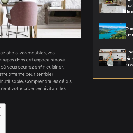
inco
de c
Que
lac
Chau
vez choisi vos meubles, vos
rég
s repas dans cet espace rénové.
la v
où vous pourrez enfin cuisiner,
Cette attente peut sembler
inutilisable. Comprendre les délais
ment votre projet, en évitant les