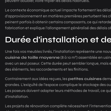
peuvent doubler, voire tripler les délais habituels.
Le contexte économique actuel impacte fortement les délais. L
d’approvisionnement en matières premières perturbent les ch
peinent parfois à obtenir certains composants, ce qui retard
fabrication et explique l’allongement généralisé des délais o
Durée d’installation et d
Une fois vos meubles livrés, l’installation représente une n
cuisine de taille moyenne
(8 à 10 m²) assemblée en usi
avec un seul poseur. Cette durée peut sembler longue, mais el
des éléments, les raccordements et les finitions.
Contrairement aux idées reçues, les
petites cuisines
dema
grandes. L’exiguïté de l’espace complique le stockage des ou
Les poseurs doivent adapter leurs méthodes de travail, ce qui
d’installation.
Les projets de rénovation complète nécessitent l’intervention