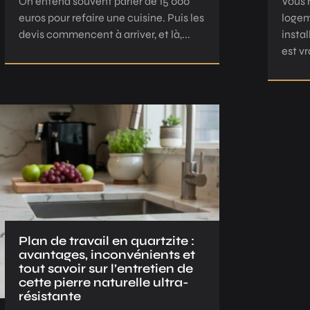
On entend souvent parler de 15 000
Vous 
euros pour refaire une cuisine. Puis les
logem
devis commencent à arriver, et là,...
insta
est v
Plan de travail en quartzite :
avantages, inconvénients et
tout savoir sur l’entretien de
cette pierre naturelle ultra-
résistante