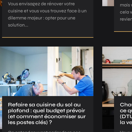
Vous envisagez de rénover votre
mais 
cuisine et vous vous trouvez face à un
cela 
dilemme majeur : opter pour une
revie
solution...
Refaire sa cuisine du sol au
Chau
plafond : quel budget prévoir
ce q
(et comment économiser sur
(DTU
les postes clés) ?
la v